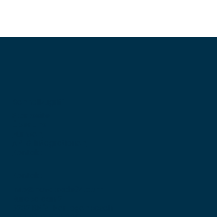
Schnellzugriff
Startseite
Über uns
Für wen
API & Integrationen
Kontakt
Kontakt
Info@novatrade24.com
Europalaan 2
5232 BE 's-Hertogenbosch