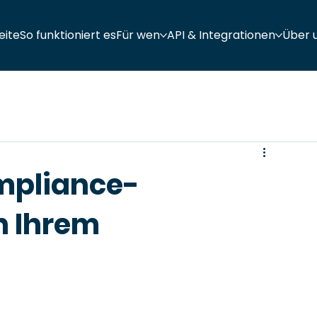
eite
So funktioniert es
Für wen
API & Integrationen
Über 
ompliance-
n Ihrem