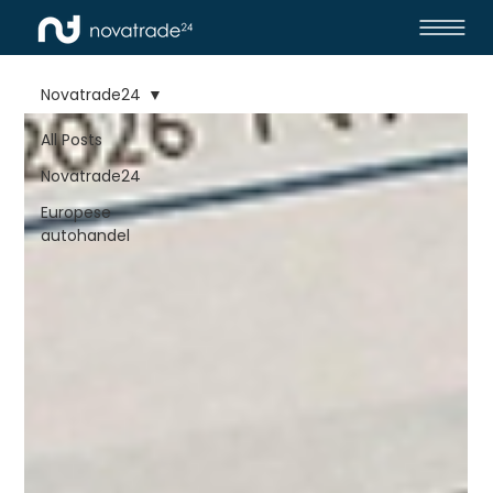
Novatrade24
All Posts
Novatrade24
Europese
autohandel