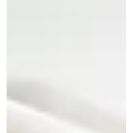
vaardigheden op orde hebben? De Duitse overheid heeft
aangekondigd de komende jaren circa €3 miljard te
investeren in een nieuwe aankoopsubsidie voor
elektrische auto’s. Het doel is helder: de verkoop van
nieuwe EV’s stimuleren. Minder zichtbaar, maar minstens
zo relevant,